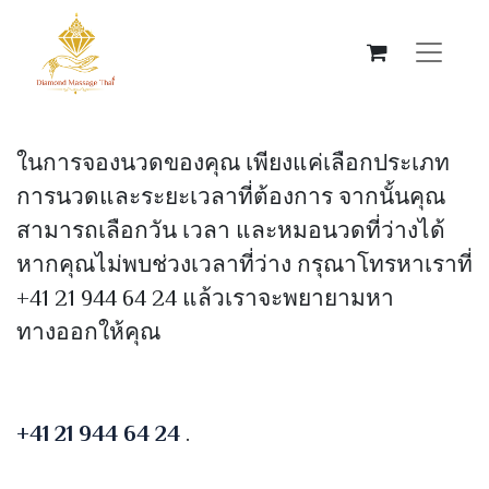
ในการจองนวดของคุณ เพียงแค่เลือกประเภท
การนวดและระยะเวลาที่ต้องการ จากนั้นคุณ
สามารถเลือกวัน เวลา และหมอนวดที่ว่างได้
หากคุณไม่พบช่วงเวลาที่ว่าง กรุณาโทรหาเราที่
+41 21 944 64 24 แล้วเราจะพยายามหา
ทางออกให้คุณ
+41 21 944 64 24
.