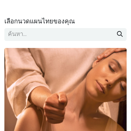
เลือกนวดแผนไทยของคุณ